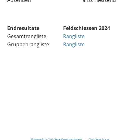
Absenden
anschliessend
Endresultate
Feldschiessen 2024
Gesamtrangliste
Rangliste
Gruppenrangliste
Rangliste
Powered by ClubDesk Vereinssoftware
|
ClubDesk Login